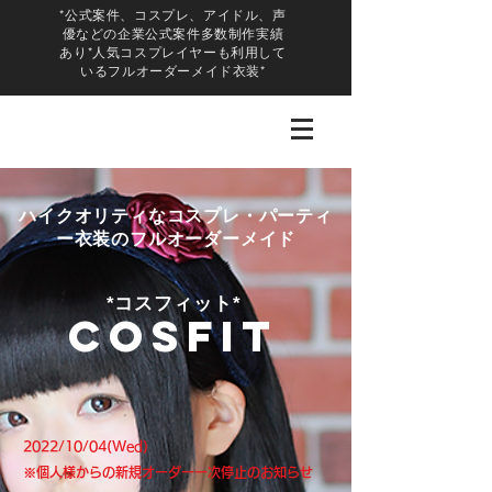
*公式案件、コスプレ、アイドル、声
優などの企業公式案件多数制作実績
あり*人気コスプレイヤーも利用して
いるフルオーダーメイド衣装*
ハイクオリティなコスプレ・パーティ
ー衣装のフルオーダーメイド
​*コスフィット*
CosFit
2022/10/04(Wed)
※個人様からの新規オーダー一次停止のお知らせ