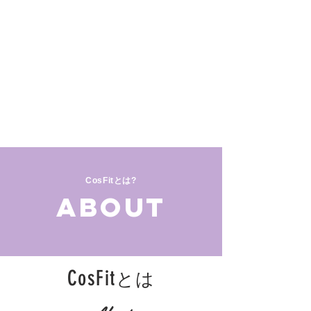
CosFitとは?
About
CosFit
とは