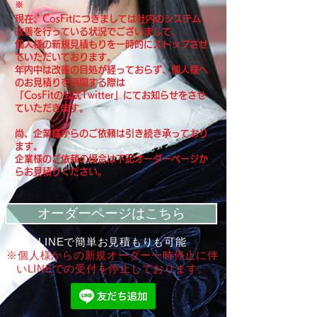
※
現在、CosFitにつきましては社内のシステム
改善を行っている状況でございまして、
個人様の新規見積もりを一時的にストップさせ
ていただいております。
年内中は改善の目処が経っておらず、
個人様へ
のお見積りを再開する際は
「CosFitの公式Twitter」にてお知らせをさせ
ていただきます。
尚、企業様からのご依頼は引き続き承っており
ます。
企業様のご依頼の場合は下記オーダーページか
らお見積りください。
オーダーページはこちら
LINEで簡単お見積もりも可能
※個人様からの新規オーダー一時停止に伴
いLINEでの受付を停止しております。