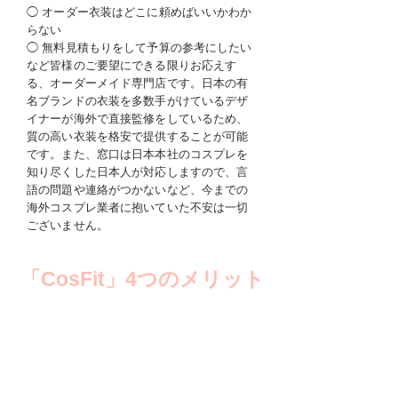
◯ オーダー衣装はどこに頼めばいいかわか
らない
◯ 無料見積もりをして予算の参考にしたい
など皆様のご要望にできる限りお応えす
る、オーダーメイド専門店です。日本の有
名ブランドの衣装を多数手がけているデザ
イナーが海外で直接監修をしているため、
質の高い衣装を格安で提供することが可能
です。また、窓口は日本本社のコスプレを
知り尽くした日本人が対応しますので、言
語の問題や連絡がつかないなど、今までの
海外コスプレ業者に抱いていた不安は一切
ございません。
「CosFit」4​つのメリット
​メリット①